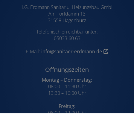
H.G. Erdmann Sanitär u. Heizungsbau GmbH
Am Torfdamm 13
31558 Hagenburg
Telefonisch erreichbar unter:
05033 60 63
E-Mail:
info@sanitaer-erdmann.de
Öffnungszeiten
Montag – Donnerstag:
08:00 – 11:30 Uhr
13:30 – 16:00 Uhr
Freitag:
08:00 – 12:00 Uhr