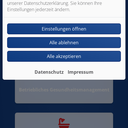
unserer Datenschutzerklärung. Sie können Ihre
Einstellungen jederzeit ändern.
Einstellungen öffnen
Familienfreundlich
Alle ablehnen
Alle akzeptieren
Datenschutz
Impressum
Betriebliches Gesundheitsmanagement