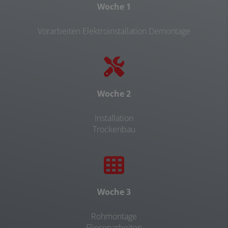
Woche 1
Vorarbeiten Elektroinstallation Demontage
Woche 2
Installation
Trockenbau
Woche 3
Rohmontage
Fliesenarbeiten