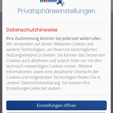
Privatsphäre­einstellungen
Datenschutzhinweise
Unser Angebot für Sie
Ihre Zustimmung können Sie jederzeit widerrufen.
Wir verwenden auf dieser Webseite Cookies und
weitere Technologien, um Ihnen ein bestmögliches
Nutzungserlebnis zu bieten. Sie können das Setzen von
Cookies auch ablehnen und unsere Seite nur mit den
technisch notwendigen Cookies nutzen. Weitere
Individuelle Planung und Beratung
Informationen, sowie eine detaillierte Übersicht der
Basierend auf Ihren Wünschen und Vorstellungen
Cookies und eingesetzten Technologien finden Sie in
Beratung zu verschiedenen Materialien
unserer Datenschutzerklärung. Sie können Ihre
Transparente Kostenaufstellung ohne
Einstellungen jederzeit ändern.
Überraschungen
Einstellungen öffnen