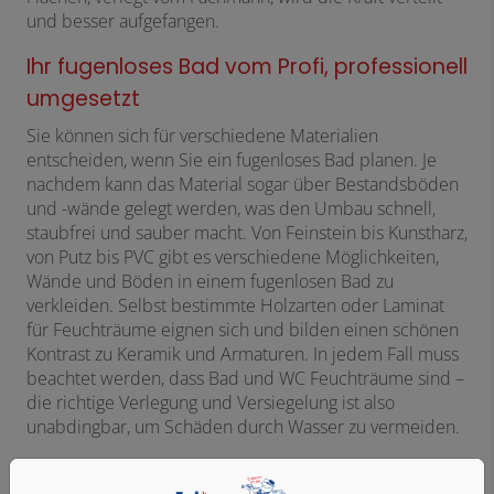
und besser aufgefangen.
Ihr fugenloses Bad vom Profi, professionell
umgesetzt
Sie können sich für verschiedene Materialien
entscheiden, wenn Sie ein fugenloses Bad planen. Je
nachdem kann das Material sogar über Bestandsböden
und -wände gelegt werden, was den Umbau schnell,
staubfrei und sauber macht. Von Feinstein bis Kunstharz,
von Putz bis PVC gibt es verschiedene Möglichkeiten,
Wände und Böden in einem fugenlosen Bad zu
verkleiden. Selbst bestimmte Holzarten oder Laminat
für Feuchträume eignen sich und bilden einen schönen
Kontrast zu Keramik und Armaturen. In jedem Fall muss
beachtet werden, dass Bad und WC Feuchträume sind –
die richtige Verlegung und Versiegelung ist also
unabdingbar, um Schäden durch Wasser zu vermeiden.