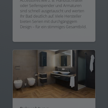
Accessoires wie z. B. Handtuchhalter
oder Seifenspender und Armaturen
sind schnell ausgetauscht und werten
Ihr Bad deutlich auf. Viele Hersteller
bieten Serien mit durchgängigem
Design – für ein stimmiges Gesamtbild.