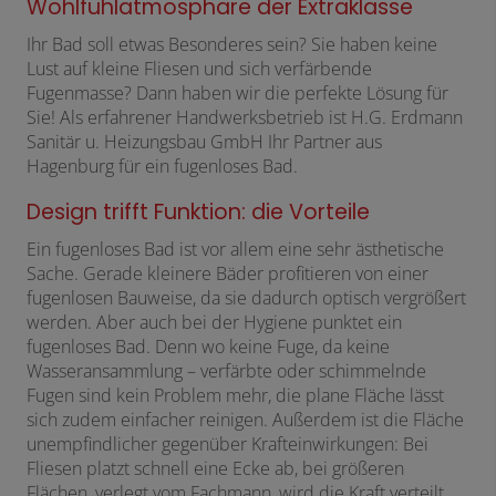
Wohlfühlatmosphäre der Extraklasse
Ihr Bad soll etwas Besonderes sein? Sie haben keine
Lust auf kleine Fliesen und sich verfärbende
Fugenmasse? Dann haben wir die perfekte Lösung für
Sie! Als erfahrener Handwerksbetrieb ist H.G. Erdmann
Sanitär u. Heizungsbau GmbH Ihr Partner aus
Hagenburg für ein fugenloses Bad.
Design trifft Funktion: die Vorteile
Ein fugenloses Bad ist vor allem eine sehr ästhetische
Sache. Gerade kleinere Bäder profitieren von einer
fugenlosen Bauweise, da sie dadurch optisch vergrößert
werden. Aber auch bei der Hygiene punktet ein
fugenloses Bad. Denn wo keine Fuge, da keine
Wasseransammlung – verfärbte oder schimmelnde
Fugen sind kein Problem mehr, die plane Fläche lässt
sich zudem einfacher reinigen. Außerdem ist die Fläche
unempfindlicher gegenüber Krafteinwirkungen: Bei
Fliesen platzt schnell eine Ecke ab, bei größeren
Flächen, verlegt vom Fachmann, wird die Kraft verteilt